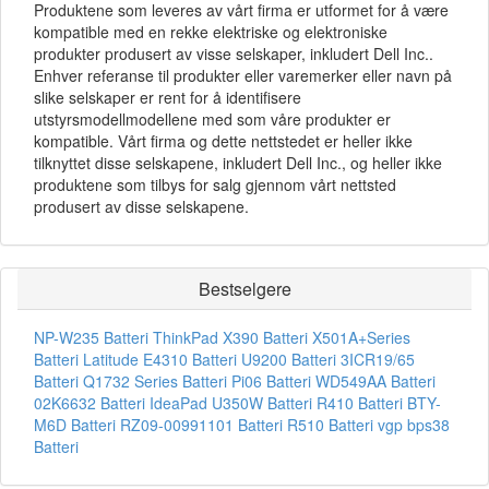
Produktene som leveres av vårt firma er utformet for å være
kompatible med en rekke elektriske og elektroniske
produkter produsert av visse selskaper, inkludert Dell Inc..
Enhver referanse til produkter eller varemerker eller navn på
slike selskaper er rent for å identifisere
utstyrsmodellmodellene med som våre produkter er
kompatible. Vårt firma og dette nettstedet er heller ikke
tilknyttet disse selskapene, inkludert Dell Inc., og heller ikke
produktene som tilbys for salg gjennom vårt nettsted
produsert av disse selskapene.
Bestselgere
NP-W235 Batteri
ThinkPad X390 Batteri
X501A+Series
Batteri
Latitude E4310 Batteri
U9200 Batteri
3ICR19/65
Batteri
Q1732 Series Batteri
Pi06 Batteri
WD549AA Batteri
02K6632 Batteri
IdeaPad U350W Batteri
R410 Batteri
BTY-
M6D Batteri
RZ09-00991101 Batteri
R510 Batteri
vgp bps38
Batteri