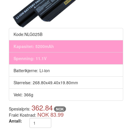
Kode:NLG025B
Kapasitet: 5200mAh
Spenning: 11.1V
Batterikjerne: Li-ion
Størrelse: 268.80x49.40x19.80mm
Vekt: 366g
362.84
Spesialpris:
NOK
NOK 83.99
Frakt Kostnad:
Antall: