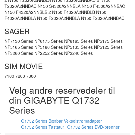
2 N150 T2320A2NNBLA N150 T2320A2NNBAC 2 N150
T2320A2NNBAC N150 S4320A2NNBLA N150 F4500A2NNBAC
N150 F4320A2NNBLB 2 N150 F4320A2NNBLB N150
F4320A2NNBLA N150 F2320A2NNBLA N150 F2320A2NNBAC
SAGER
NP7130 Series NP6175 Series NP6165 Series NP5175 Series
NP5165 Series NP5160 Series NP5135 Series NP5125 Series
NP3260 Series NP2252 Series NP2240 Series
SIM MOVIE
7100 7200 7300
Velg andre reservedeler til
din GIGABYTE Q1732
Series
Q1732 Series Bærbar Vekselstrømadapter
Q1732 Series Tastatur
Q1732 Series DVD-brenner