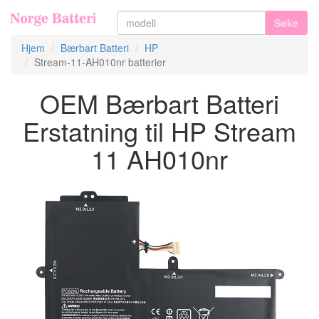
Søke
Hjem
Bærbart Batteri
HP
Stream-11-AH010nr batterier
OEM Bærbart Batteri
Erstatning til HP Stream
11 AH010nr