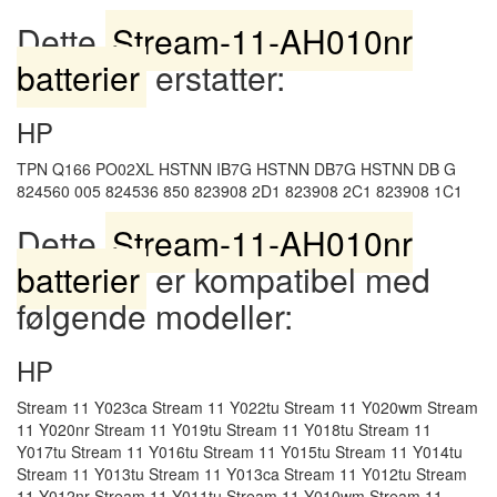
Dette
Stream-11-AH010nr
batterier
erstatter:
HP
TPN Q166 PO02XL HSTNN IB7G HSTNN DB7G HSTNN DB G
824560 005 824536 850 823908 2D1 823908 2C1 823908 1C1
Dette
Stream-11-AH010nr
batterier
er kompatibel med
følgende modeller:
HP
Stream 11 Y023ca Stream 11 Y022tu Stream 11 Y020wm Stream
11 Y020nr Stream 11 Y019tu Stream 11 Y018tu Stream 11
Y017tu Stream 11 Y016tu Stream 11 Y015tu Stream 11 Y014tu
Stream 11 Y013tu Stream 11 Y013ca Stream 11 Y012tu Stream
11 Y012nr Stream 11 Y011tu Stream 11 Y010wm Stream 11