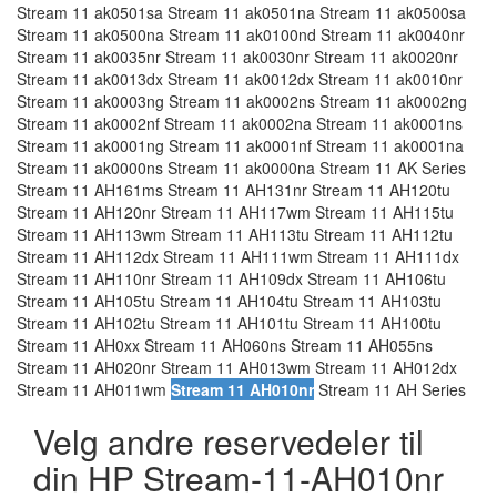
Stream 11 ak0501sa Stream 11 ak0501na Stream 11 ak0500sa
Stream 11 ak0500na Stream 11 ak0100nd Stream 11 ak0040nr
Stream 11 ak0035nr Stream 11 ak0030nr Stream 11 ak0020nr
Stream 11 ak0013dx Stream 11 ak0012dx Stream 11 ak0010nr
Stream 11 ak0003ng Stream 11 ak0002ns Stream 11 ak0002ng
Stream 11 ak0002nf Stream 11 ak0002na Stream 11 ak0001ns
Stream 11 ak0001ng Stream 11 ak0001nf Stream 11 ak0001na
Stream 11 ak0000ns Stream 11 ak0000na Stream 11 AK Series
Stream 11 AH161ms Stream 11 AH131nr Stream 11 AH120tu
Stream 11 AH120nr Stream 11 AH117wm Stream 11 AH115tu
Stream 11 AH113wm Stream 11 AH113tu Stream 11 AH112tu
Stream 11 AH112dx Stream 11 AH111wm Stream 11 AH111dx
Stream 11 AH110nr Stream 11 AH109dx Stream 11 AH106tu
Stream 11 AH105tu Stream 11 AH104tu Stream 11 AH103tu
Stream 11 AH102tu Stream 11 AH101tu Stream 11 AH100tu
Stream 11 AH0xx Stream 11 AH060ns Stream 11 AH055ns
Stream 11 AH020nr Stream 11 AH013wm Stream 11 AH012dx
Stream 11 AH011wm
Stream 11 AH010nr
Stream 11 AH Series
Velg andre reservedeler til
din HP Stream-11-AH010nr