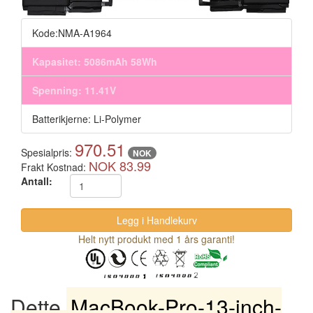
Kode:NMA-A1964
Kapasitet: 5086mAh 58Wh
Spenning: 11.41V
Batterikjerne: Li-Polymer
970.51
Spesialpris:
NOK
NOK 83.99
Frakt Kostnad:
Antall:
Helt nytt produkt med 1 års garanti!
Dette
MacBook-Pro-13-inch-