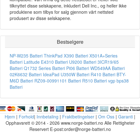
tilknyttet disse selskapene, inkludert Dell Inc., og heller ikke
produktene som tilbys for salg gjennom vårt nettsted
produsert av disse selskapene.
Bestselgere
NP-W235 Batteri
ThinkPad X390 Batteri
X501A+Series
Batteri
Latitude E4310 Batteri
U9200 Batteri
3ICR19/65
Batteri
Q1732 Series Batteri
Pi06 Batteri
WD549AA Batteri
02K6632 Batteri
IdeaPad U350W Batteri
R410 Batteri
BTY-
M6D Batteri
RZ09-00991101 Batteri
R510 Batteri
vgp bps38
Batteri
Hjem
|
Forhold
|
Innbetaling
|
Fraktbetingelser
|
Om Oss
|
Garanti
|
Opphavsrett © 2014 - 2026 www.norge-batteri.no Alle Rettigheter
Reservert E-post:order@norge-batteri.no