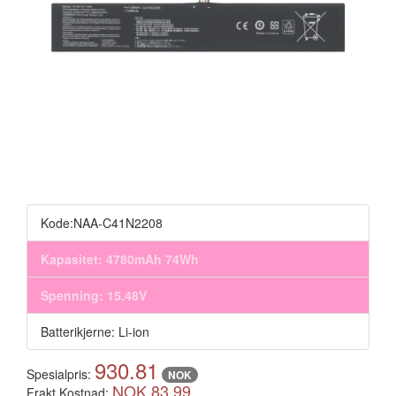
Kode:NAA-C41N2208
Kapasitet: 4780mAh 74Wh
Spenning: 15.48V
Batterikjerne: Li-ion
930.81
Spesialpris:
NOK
NOK 83.99
Frakt Kostnad: