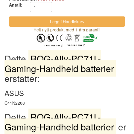
Antall:
Helt nytt produkt med 1 års garanti!
Dette
ROG-Ally-PC71L-
Gaming-Handheld batterier
erstatter:
ASUS
C41N2208
Dette
ROG-Ally-PC71L-
Gaming-Handheld batterier
er