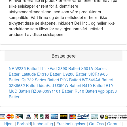
Enhver referanse til produkter eller varemerker eller navn på
slike selskaper er rent for å identifisere
utstyrsmodellmodellene med som våre produkter er
kompatible. Vårt firma og dette nettstedet er heller ikke
tilknyttet disse selskapene, inkludert Dell Inc., og heller ikke
produktene som tilbys for salg gjennom vårt nettsted
produsert av disse selskapene.
Bestselgere
NP-W235 Batteri
ThinkPad X390 Batteri
X501A+Series
Batteri
Latitude E4310 Batteri
U9200 Batteri
3ICR19/65
Batteri
Q1732 Series Batteri
Pi06 Batteri
WD549AA Batteri
02K6632 Batteri
IdeaPad U350W Batteri
R410 Batteri
BTY-
M6D Batteri
RZ09-00991101 Batteri
R510 Batteri
vgp bps38
Batteri
Hjem
|
Forhold
|
Innbetaling
|
Fraktbetingelser
|
Om Oss
|
Garanti
|