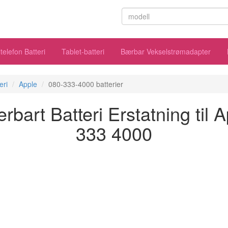
telefon Batteri
Tablet-batteri
Bærbar Vekselstrømadapter
eri
Apple
080-333-4000 batterier
art Batteri Erstatning til 
333 4000