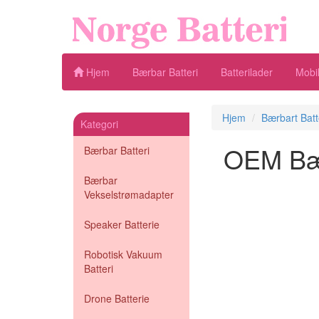
Hjem
Bærbar Batteri
Batterilader
Mobil
Hjem
Bærbart Batt
Kategori
OEM Bærb
Bærbar Batteri
Bærbar
Vekselstrømadapter
Speaker Batterie
Robotisk Vakuum
Batteri
Drone Batterie