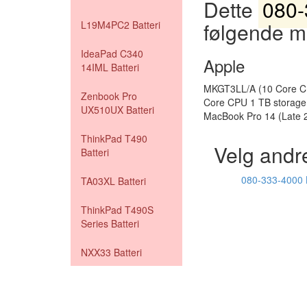
Dette
080-
følgende m
L19M4PC2 Batteri
IdeaPad C340
Apple
14IML Batteri
MKGT3LL/A (10 Core CP
Zenbook Pro
Core CPU 1 TB storag
UX510UX Batteri
MacBook Pro 14 (Late
ThinkPad T490
Velg andr
Batteri
080-333-4000 
TA03XL Batteri
ThinkPad T490S
Series Batteri
NXX33 Batteri