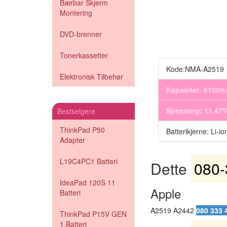
Bærbar Skjerm
Montering
DVD-brenner
Tonerkassetter
Kode:NMA-A2519
Elektronisk Tilbehør
Kapasitet: 6100
Spenning: 11.47V
Bestselgere
ThinkPad P50
Batterikjerne: Li-io
Adapter
L19C4PC1 Batteri
Dette
080-
IdeaPad 120S 11
Apple
Batteri
A2519 A2442
080 333 
ThinkPad P15V GEN
1 Batteri