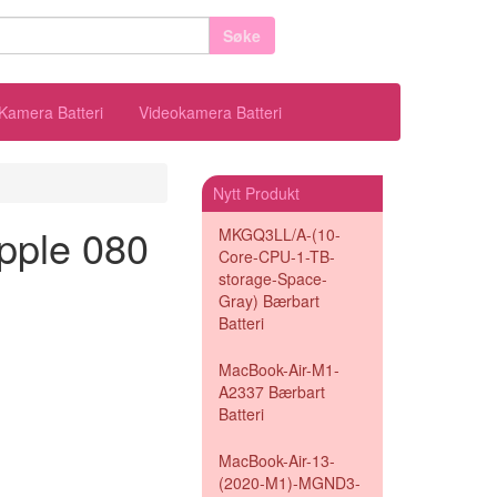
Søke
Kamera Batteri
Videokamera Batteri
Nytt Produkt
Apple 080
MKGQ3LL/A-(10-
Core-CPU-1-TB-
storage-Space-
Gray) Bærbart
Batteri
MacBook-Air-M1-
A2337 Bærbart
Batteri
MacBook-Air-13-
(2020-M1)-MGND3-