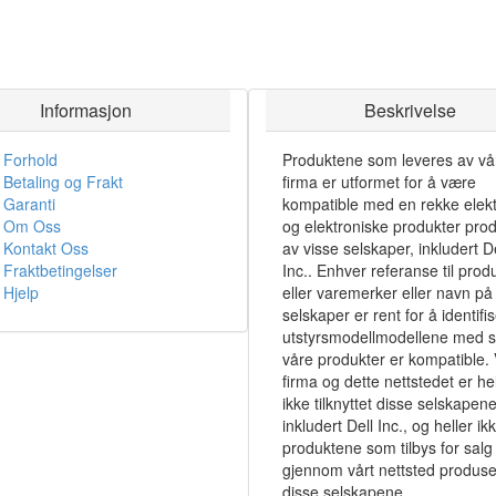
Informasjon
Beskrivelse
Forhold
Produktene som leveres av vå
Betaling og Frakt
firma er utformet for å være
Garanti
kompatible med en rekke elekt
Om Oss
og elektroniske produkter pro
Kontakt Oss
av visse selskaper, inkludert De
Fraktbetingelser
Inc.. Enhver referanse til prod
Hjelp
eller varemerker eller navn på 
selskaper er rent for å identifi
utstyrsmodellmodellene med 
våre produkter er kompatible. 
firma og dette nettstedet er hel
ikke tilknyttet disse selskapene
inkludert Dell Inc., og heller ik
produktene som tilbys for salg
gjennom vårt nettsted produse
disse selskapene.