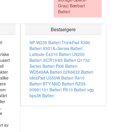
Gray) Bærbart
Batteri
Bestselgere
rt
NP-W235 Batteri
ThinkPad X390
Batteri
X501A+Series Batteri
riske
Latitude E4310 Batteri
U9200
dusert
Batteri
3ICR19/65 Batteri
Q1732
ll
Series Batteri
Pi06 Batteri
ukter
WD549AA Batteri
02K6632 Batteri
slike
IdeaPad U350W Batteri
R410
sere
Batteri
BTY-M6D Batteri
RZ09-
som
00991101 Batteri
R510 Batteri
vgp
Vårt
bps38 Batteri
ler
,
ke
rt av