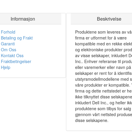
Informasjon
Beskrivelse
Forhold
Produktene som leveres av vå
Betaling og Frakt
firma er utformet for å være
Garanti
kompatible med en rekke elekt
Om Oss
og elektroniske produkter pro
Kontakt Oss
av visse selskaper, inkludert De
Fraktbetingelser
Inc.. Enhver referanse til prod
Hjelp
eller varemerker eller navn på 
selskaper er rent for å identifi
utstyrsmodellmodellene med 
våre produkter er kompatible. 
firma og dette nettstedet er hel
ikke tilknyttet disse selskapene
inkludert Dell Inc., og heller ik
produktene som tilbys for salg
gjennom vårt nettsted produse
disse selskapene.