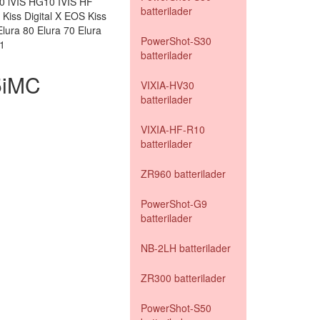
 iVIS HG10 IVIS HF
batterilader
ss Digital X EOS Kiss
lura 80 Elura 70 Elura
PowerShot-S30
1
batterilader
5iMC
VIXIA-HV30
batterilader
VIXIA-HF-R10
batterilader
ZR960 batterilader
PowerShot-G9
batterilader
NB-2LH batterilader
ZR300 batterilader
PowerShot-S50