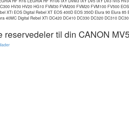
GRIA HF R16 LEGRIA HF R106 IXY DVM3 IXY DV5 IXY DV3 iVIS HV30
 DC300 HV30 HV20 HG10 FVM30 FVM200 FVM20 FVM100 FV500 EOS Ki
Rebel XTi EOS Digital Rebel XT EOS 400D EOS 350D Elura 90 Elura 85 E
Elura 40MC Digital Rebel XTi DC420 DC410 DC330 DC320 DC310 DC30
e reservedeler til din CANON MV
lader