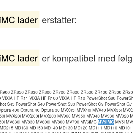
V
MC lader
erstatter:
MC lader
er kompatibel med føl
R900 ZR850 ZR830 ZR800 ZR700 ZR600 ZR500 ZR400 ZR300 ZR20
0 VIXIA HF R11 VIXIA HF R100 VIXIA HF R10 PowerShot S80 PowerS
hot S45 PowerShot S40 PowerShot S30 PowerShot G9 PowerShot G7
 Optura 400 Optura 40 Optura 30 MVX45i MVX40i MVX40 MVX35i MVX
50i MVX20i MVX200i MVX200 MV960 MV950 MV940 MV930 MV920 
50i MV830i MV830 MV800i MV800 MV790 MV6iMC
MV5iMC
MV5i MV
MD215 MD160 MD150 MD140 MD130 MD120 MD111 MD110 MD101