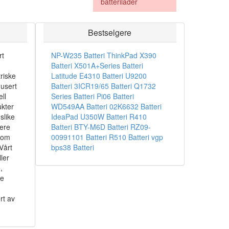
batterilader
Bestselgere
rt
NP-W235 Batteri
ThinkPad X390
Batteri
X501A+Series Batteri
riske
Latitude E4310 Batteri
U9200
dusert
Batteri
3ICR19/65 Batteri
Q1732
ll
Series Batteri
Pi06 Batteri
ukter
WD549AA Batteri
02K6632 Batteri
slike
IdeaPad U350W Batteri
R410
sere
Batteri
BTY-M6D Batteri
RZ09-
som
00991101 Batteri
R510 Batteri
vgp
Vårt
bps38 Batteri
ler
,
ke
rt av