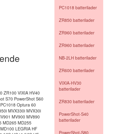
PC1018 batterilader
ZR850 batterilader
ZR960 batterilader
ZR960 batterilader
gende
NB-2LH batterilader
ZR600 batterilader
VIXIA-HV30
batterilader
0 ZR100 VIXIA HV40
hot S70 PowerShot S60
ZR830 batterilader
 PC1018 Optura 60
350i MVX330i MVX30i
PowerShot-S40
MV901 MV900 MV890
batterilader
5 MD265 MD255
 MD100 LEGRIA HF
PowerShot-S80