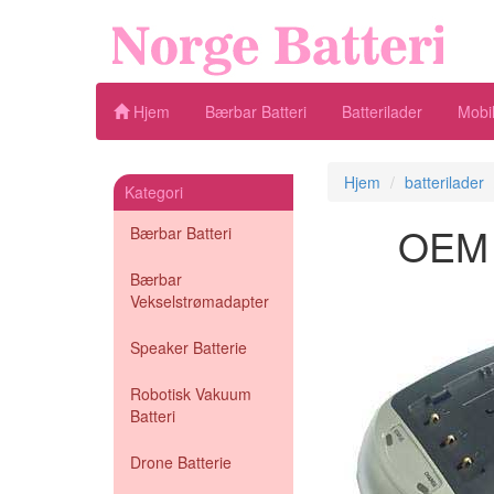
Hjem
Bærbar Batteri
Batterilader
Mobil
Hjem
batterilader
Kategori
OEM B
Bærbar Batteri
Bærbar
Vekselstrømadapter
Speaker Batterie
Robotisk Vakuum
Batteri
Drone Batterie