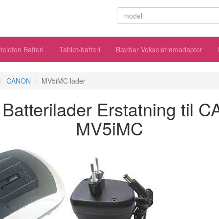
telefon Batteri
Tablet-batteri
Bærbar Vekselstrømadapter
CANON
MV5iMC lader
atterilader Erstatning til
MV5iMC