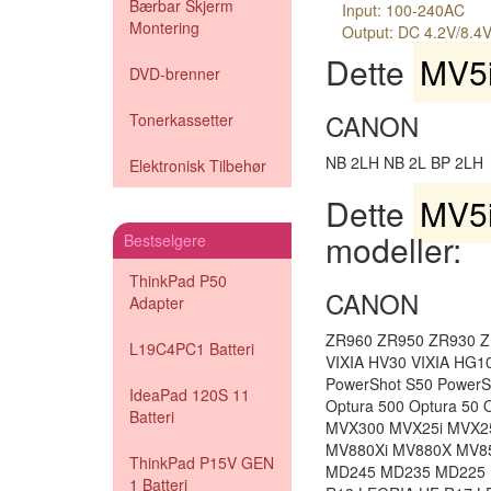
Bærbar Skjerm
Input: 100-240AC
Montering
Output: DC 4.2V/8.4
Dette
MV5i
DVD-brenner
CANON
Tonerkassetter
NB 2LH NB 2L BP 2LH
Elektronisk Tilbehør
Dette
MV5i
modeller:
Bestselgere
ThinkPad P50
CANON
Adapter
ZR960 ZR950 ZR930 Z
L19C4PC1 Batteri
VIXIA HV30 VIXIA HG1
PowerShot S50 PowerS
IdeaPad 120S 11
Optura 500 Optura 50
Batteri
MVX300 MVX25i MVX2
MV880Xi MV880X MV8
ThinkPad P15V GEN
MD245 MD235 MD225 
1 Batteri