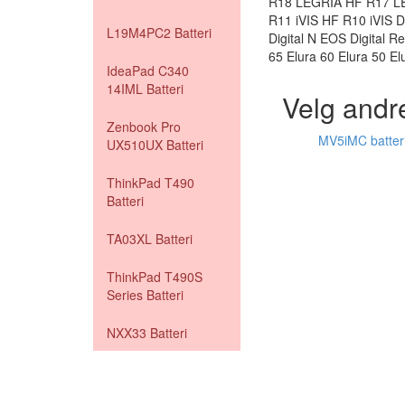
R18 LEGRIA HF R17 LE
R11 iVIS HF R10 iVIS
L19M4PC2 Batteri
Digital N EOS Digital 
65 Elura 60 Elura 50 
IdeaPad C340
14IML Batteri
Velg andr
Zenbook Pro
MV5iMC batteri
UX510UX Batteri
ThinkPad T490
Batteri
TA03XL Batteri
ThinkPad T490S
Series Batteri
NXX33 Batteri