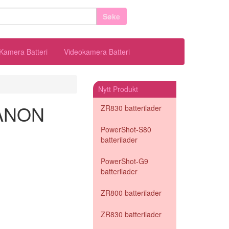
Søke
Kamera Batteri
Videokamera Batteri
Nytt Produkt
 CANON
ZR830 batterilader
PowerShot-S80
batterilader
PowerShot-G9
batterilader
ZR800 batterilader
ZR830 batterilader