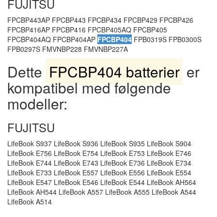
FUJITSU
FPCBP443AP FPCBP443 FPCBP434 FPCBP429 FPCBP426
FPCBP416AP FPCBP416 FPCBP405AQ FPCBP405
FPCBP404AQ FPCBP404AP
FPCBP404
FPB0319S FPB0300S
FPB0297S FMVNBP228 FMVNBP227A
Dette
FPCBP404 batterier
er
kompatibel med følgende
modeller:
FUJITSU
LifeBook S937 LifeBook S936 LifeBook S935 LifeBook S904
LifeBook E756 LifeBook E754 LifeBook E753 LifeBook E746
LifeBook E744 LifeBook E743 LifeBook E736 LifeBook E734
LifeBook E733 LifeBook E557 LifeBook E556 LifeBook E554
LifeBook E547 LifeBook E546 LifeBook E544 LifeBook AH564
LifeBook AH544 LifeBook A557 LifeBook A555 LifeBook A544
LifeBook A514