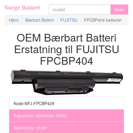
Søke
Hjem
Bærbart Batteri
FUJITSU
FPCBP404 batterier
OEM Bærbart Batteri
Erstatning til FUJITSU
FPCBP404
Kode:NFJ-FPCBP429
Kapasitet: 5200mAh 56Wh
Spenning: 10.8V