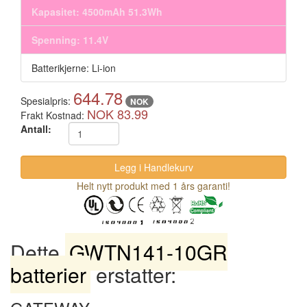
Kapasitet: 4500mAh 51.3Wh
Spenning: 11.4V
Batterikjerne: Li-ion
644.78
Spesialpris:
NOK
NOK 83.99
Frakt Kostnad:
Antall:
Helt nytt produkt med 1 års garanti!
Dette
GWTN141-10GR
batterier
erstatter: