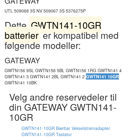
GATEWAY
UTL 509068 3S NV 509067 3S 5376275P
Dette
GWTN141-10GR
batterier
er kompatibel med
følgende modeller:
GATEWAY
GWTN156 9SL GWTN156 5BL GWTN156 1RG GWTN141 4
GWTN141 3 GWTN141 2BL GWTN141 2
GWTN141 10GR
GWTN141 10BK
Velg andre reservedeler til
din GATEWAY GWTN141-
10GR
GWTN141-10GR Bærbar Vekselstrømadapter
GWTN141-10GR Tastatur