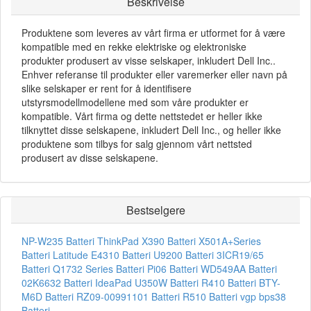
Beskrivelse
Produktene som leveres av vårt firma er utformet for å være
kompatible med en rekke elektriske og elektroniske
produkter produsert av visse selskaper, inkludert Dell Inc..
Enhver referanse til produkter eller varemerker eller navn på
slike selskaper er rent for å identifisere
utstyrsmodellmodellene med som våre produkter er
kompatible. Vårt firma og dette nettstedet er heller ikke
tilknyttet disse selskapene, inkludert Dell Inc., og heller ikke
produktene som tilbys for salg gjennom vårt nettsted
produsert av disse selskapene.
Bestselgere
NP-W235 Batteri
ThinkPad X390 Batteri
X501A+Series
Batteri
Latitude E4310 Batteri
U9200 Batteri
3ICR19/65
Batteri
Q1732 Series Batteri
Pi06 Batteri
WD549AA Batteri
02K6632 Batteri
IdeaPad U350W Batteri
R410 Batteri
BTY-
M6D Batteri
RZ09-00991101 Batteri
R510 Batteri
vgp bps38
Batteri