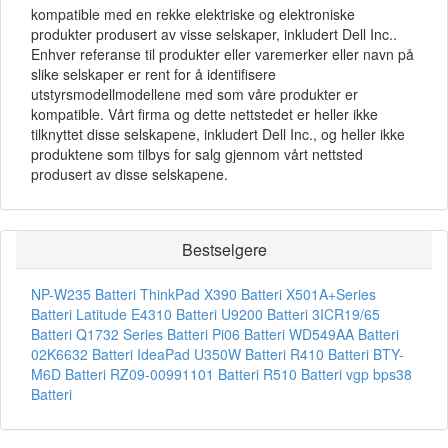
kompatible med en rekke elektriske og elektroniske
produkter produsert av visse selskaper, inkludert Dell Inc..
Enhver referanse til produkter eller varemerker eller navn på
slike selskaper er rent for å identifisere
utstyrsmodellmodellene med som våre produkter er
kompatible. Vårt firma og dette nettstedet er heller ikke
tilknyttet disse selskapene, inkludert Dell Inc., og heller ikke
produktene som tilbys for salg gjennom vårt nettsted
produsert av disse selskapene.
Bestselgere
NP-W235 Batteri
ThinkPad X390 Batteri
X501A+Series
Batteri
Latitude E4310 Batteri
U9200 Batteri
3ICR19/65
Batteri
Q1732 Series Batteri
Pi06 Batteri
WD549AA Batteri
02K6632 Batteri
IdeaPad U350W Batteri
R410 Batteri
BTY-
M6D Batteri
RZ09-00991101 Batteri
R510 Batteri
vgp bps38
Batteri