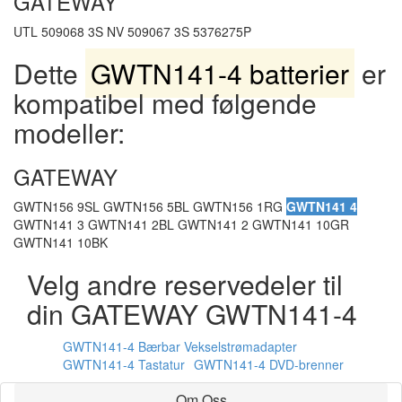
GATEWAY
UTL 509068 3S NV 509067 3S 5376275P
Dette
GWTN141-4 batterier
er
kompatibel med følgende
modeller:
GATEWAY
GWTN156 9SL GWTN156 5BL GWTN156 1RG
GWTN141 4
GWTN141 3 GWTN141 2BL GWTN141 2 GWTN141 10GR
GWTN141 10BK
Velg andre reservedeler til
din GATEWAY GWTN141-4
GWTN141-4 Bærbar Vekselstrømadapter
GWTN141-4 Tastatur
GWTN141-4 DVD-brenner
Om Oss