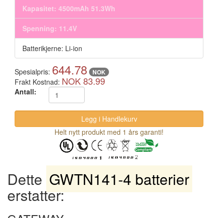
Kapasitet: 4500mAh 51.3Wh
Spenning: 11.4V
Batterikjerne: Li-ion
644.78
Spesialpris:
NOK
NOK 83.99
Frakt Kostnad:
Antall:
Helt nytt produkt med 1 års garanti!
Dette
GWTN141-4 batterier
erstatter: