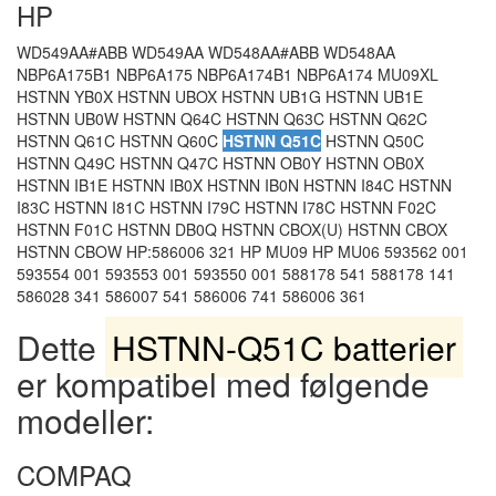
HP
WD549AA#ABB WD549AA WD548AA#ABB WD548AA
NBP6A175B1 NBP6A175 NBP6A174B1 NBP6A174 MU09XL
HSTNN YB0X HSTNN UBOX HSTNN UB1G HSTNN UB1E
HSTNN UB0W HSTNN Q64C HSTNN Q63C HSTNN Q62C
HSTNN Q61C HSTNN Q60C
HSTNN Q51C
HSTNN Q50C
HSTNN Q49C HSTNN Q47C HSTNN OB0Y HSTNN OB0X
HSTNN IB1E HSTNN IB0X HSTNN IB0N HSTNN I84C HSTNN
I83C HSTNN I81C HSTNN I79C HSTNN I78C HSTNN F02C
HSTNN F01C HSTNN DB0Q HSTNN CBOX(U) HSTNN CBOX
HSTNN CBOW HP:586006 321 HP MU09 HP MU06 593562 001
593554 001 593553 001 593550 001 588178 541 588178 141
586028 341 586007 541 586006 741 586006 361
Dette
HSTNN-Q51C batterier
er kompatibel med følgende
modeller:
COMPAQ