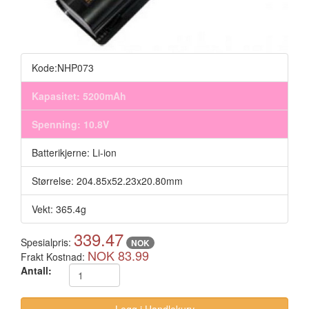
Kode:NHP073
Kapasitet: 5200mAh
Spenning: 10.8V
Batterikjerne: Li-ion
Størrelse: 204.85x52.23x20.80mm
Vekt: 365.4g
339.47
Spesialpris:
NOK
NOK 83.99
Frakt Kostnad:
Antall: