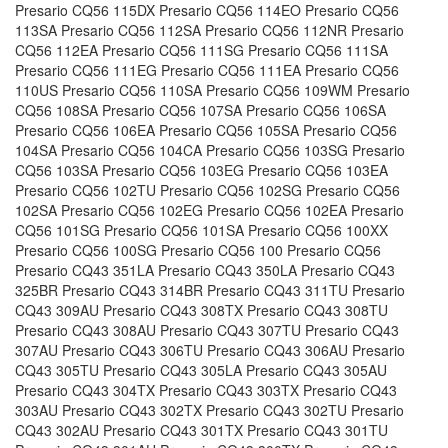
Presario CQ56 115DX Presario CQ56 114EO Presario CQ56
113SA Presario CQ56 112SA Presario CQ56 112NR Presario
CQ56 112EA Presario CQ56 111SG Presario CQ56 111SA
Presario CQ56 111EG Presario CQ56 111EA Presario CQ56
110US Presario CQ56 110SA Presario CQ56 109WM Presario
CQ56 108SA Presario CQ56 107SA Presario CQ56 106SA
Presario CQ56 106EA Presario CQ56 105SA Presario CQ56
104SA Presario CQ56 104CA Presario CQ56 103SG Presario
CQ56 103SA Presario CQ56 103EG Presario CQ56 103EA
Presario CQ56 102TU Presario CQ56 102SG Presario CQ56
102SA Presario CQ56 102EG Presario CQ56 102EA Presario
CQ56 101SG Presario CQ56 101SA Presario CQ56 100XX
Presario CQ56 100SG Presario CQ56 100 Presario CQ56
Presario CQ43 351LA Presario CQ43 350LA Presario CQ43
325BR Presario CQ43 314BR Presario CQ43 311TU Presario
CQ43 309AU Presario CQ43 308TX Presario CQ43 308TU
Presario CQ43 308AU Presario CQ43 307TU Presario CQ43
307AU Presario CQ43 306TU Presario CQ43 306AU Presario
CQ43 305TU Presario CQ43 305LA Presario CQ43 305AU
Presario CQ43 304TX Presario CQ43 303TX Presario CQ43
303AU Presario CQ43 302TX Presario CQ43 302TU Presario
CQ43 302AU Presario CQ43 301TX Presario CQ43 301TU