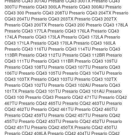
Presario CQ43 301AU Presario CQ43 300TX Presario CQ43
300TU Presario CQ43 300LA Presario CQ43 300AU Presario
CQ43 300 Presario CQ43 208TU Presario CQ43 204TX Presario
CQ43 204TU Presario CQ43 203TX Presario CQ43 202TX
Presario CQ43 200TX Presario CQ43 200 Presario CQ43 178LA
Presario CQ43 177LA Presario CQ43 176LA Presario CQ43
174LA Presario CQ43 173LA Presario CQ43 172LA Presario
CQ43 171LA Presario CQ43 170LA Presario CQ43 160LA
Presario CQ43 116TU Presario CQ43 114TU Presario CQ43
113BR Presario CQ43 112TU Presario CQ43 112BR Presario
CQ43 111TU Presario CQ43 111BR Presario CQ43 109TU
Presario CQ43 108TU Presario CQ43 107TU Presario CQ43
106TU Presario CQ43 105TU Presario CQ43 104TU Presario
CQ43 103TX Presario CQ43 103TU Presario CQ43 102TX
Presario CQ43 102TU Presario CQ43 102AU Presario CQ43
101TX Presario CQ43 101TU Presario CQ43 101AU Presario
CQ43 100 Presario CQ43 Presario CQ42 471TU Presario CQ42
467TU Presario CQ42 465TU Presario CQ42 463TU Presario
CQ42 462TU Presario CQ42 461TU Presario CQ42 460TU
Presario CQ42 459TU Presario CQ42 457TU Presario CQ42
455TU Presario CQ42 453TU Presario CQ42 452TU Presario
CQ42 451TU Presario CQ42 450TX Presario CQ42 450TU
Presario CQ42 408LA Presario CQ42 404TU Presario CQ42