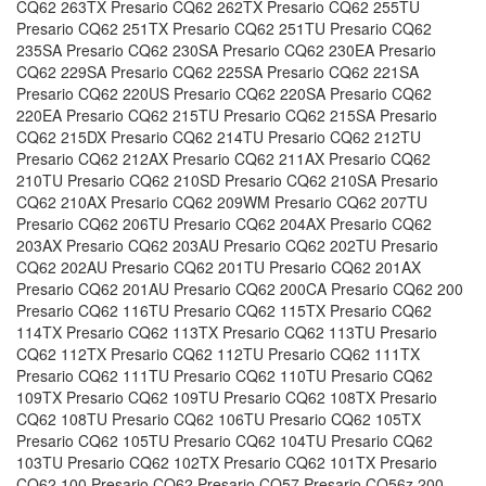
CQ62 263TX Presario CQ62 262TX Presario CQ62 255TU
Presario CQ62 251TX Presario CQ62 251TU Presario CQ62
235SA Presario CQ62 230SA Presario CQ62 230EA Presario
CQ62 229SA Presario CQ62 225SA Presario CQ62 221SA
Presario CQ62 220US Presario CQ62 220SA Presario CQ62
220EA Presario CQ62 215TU Presario CQ62 215SA Presario
CQ62 215DX Presario CQ62 214TU Presario CQ62 212TU
Presario CQ62 212AX Presario CQ62 211AX Presario CQ62
210TU Presario CQ62 210SD Presario CQ62 210SA Presario
CQ62 210AX Presario CQ62 209WM Presario CQ62 207TU
Presario CQ62 206TU Presario CQ62 204AX Presario CQ62
203AX Presario CQ62 203AU Presario CQ62 202TU Presario
CQ62 202AU Presario CQ62 201TU Presario CQ62 201AX
Presario CQ62 201AU Presario CQ62 200CA Presario CQ62 200
Presario CQ62 116TU Presario CQ62 115TX Presario CQ62
114TX Presario CQ62 113TX Presario CQ62 113TU Presario
CQ62 112TX Presario CQ62 112TU Presario CQ62 111TX
Presario CQ62 111TU Presario CQ62 110TU Presario CQ62
109TX Presario CQ62 109TU Presario CQ62 108TX Presario
CQ62 108TU Presario CQ62 106TU Presario CQ62 105TX
Presario CQ62 105TU Presario CQ62 104TU Presario CQ62
103TU Presario CQ62 102TX Presario CQ62 101TX Presario
CQ62 100 Presario CQ62 Presario CQ57 Presario CQ56z 200