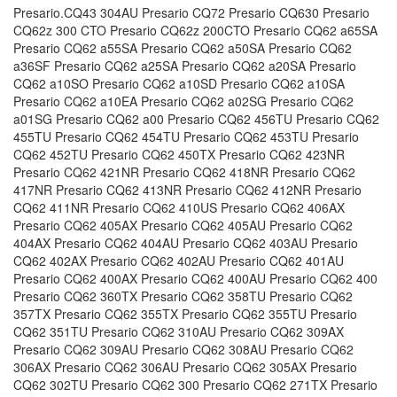
Presario.CQ43 304AU Presario CQ72 Presario CQ630 Presario
CQ62z 300 CTO Presario CQ62z 200CTO Presario CQ62 a65SA
Presario CQ62 a55SA Presario CQ62 a50SA Presario CQ62
a36SF Presario CQ62 a25SA Presario CQ62 a20SA Presario
CQ62 a10SO Presario CQ62 a10SD Presario CQ62 a10SA
Presario CQ62 a10EA Presario CQ62 a02SG Presario CQ62
a01SG Presario CQ62 a00 Presario CQ62 456TU Presario CQ62
455TU Presario CQ62 454TU Presario CQ62 453TU Presario
CQ62 452TU Presario CQ62 450TX Presario CQ62 423NR
Presario CQ62 421NR Presario CQ62 418NR Presario CQ62
417NR Presario CQ62 413NR Presario CQ62 412NR Presario
CQ62 411NR Presario CQ62 410US Presario CQ62 406AX
Presario CQ62 405AX Presario CQ62 405AU Presario CQ62
404AX Presario CQ62 404AU Presario CQ62 403AU Presario
CQ62 402AX Presario CQ62 402AU Presario CQ62 401AU
Presario CQ62 400AX Presario CQ62 400AU Presario CQ62 400
Presario CQ62 360TX Presario CQ62 358TU Presario CQ62
357TX Presario CQ62 355TX Presario CQ62 355TU Presario
CQ62 351TU Presario CQ62 310AU Presario CQ62 309AX
Presario CQ62 309AU Presario CQ62 308AU Presario CQ62
306AX Presario CQ62 306AU Presario CQ62 305AX Presario
CQ62 302TU Presario CQ62 300 Presario CQ62 271TX Presario