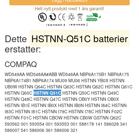
Helt nytt produkt med 1 års garanti!
Dette
HSTNN-Q51C batterier
erstatter:
COMPAQ
WD549AA WD548AA#ABB WD548AA NBP6A175B1 NBP6A175
NBP6A174B1 NBP6A174 MU09 MU06 HSTNN YB0X HSTNN
UB0W HSTNN Q64C HSTNN Q63C HSTNN Q62C HSTNN Q61C
HSTNN Q60C
HSTNN Q51C
HSTNN Q50C HSTNN Q49C
HSTNN Q48C HSTNN Q47C HSTNN OB0Y HSTNN OB0X
HSTNN IB1E HSTNN IB0X HSTNN IB0N HSTNN I84C HSTNN
I83C HSTNN I81C HSTNN I79C HSTNN I78C HSTNN F02C
HSTNN F01C HSTNN CBOW HSTNN CB0W GSTNN Q62C
593562 001 593554 001 593553 001 588178 141 586028 341
586007 541 586006 361 586006 321