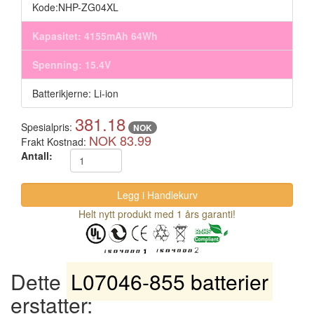
Kode:NHP-ZG04XL
Kapasitet: 4155mAh 64Wh
Spenning: 15.4V
Batterikjerne: Li-ion
381.18
Spesialpris:
NOK
NOK 83.99
Frakt Kostnad:
Antall:
Helt nytt produkt med 1 års garanti!
Dette
L07046-855 batterier
erstatter: