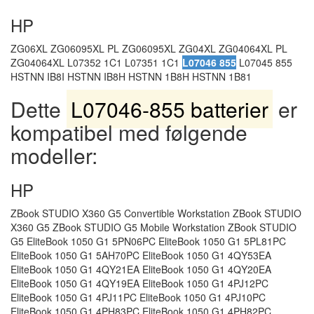
HP
ZG06XL ZG06095XL PL ZG06095XL ZG04XL ZG04064XL PL
ZG04064XL L07352 1C1 L07351 1C1
L07046 855
L07045 855
HSTNN IB8I HSTNN IB8H HSTNN 1B8H HSTNN 1B81
Dette
L07046-855 batterier
er
kompatibel med følgende
modeller:
HP
ZBook STUDIO X360 G5 Convertible Workstation ZBook STUDIO
X360 G5 ZBook STUDIO G5 Mobile Workstation ZBook STUDIO
G5 EliteBook 1050 G1 5PN06PC EliteBook 1050 G1 5PL81PC
EliteBook 1050 G1 5AH70PC EliteBook 1050 G1 4QY53EA
EliteBook 1050 G1 4QY21EA EliteBook 1050 G1 4QY20EA
EliteBook 1050 G1 4QY19EA EliteBook 1050 G1 4PJ12PC
EliteBook 1050 G1 4PJ11PC EliteBook 1050 G1 4PJ10PC
EliteBook 1050 G1 4PH83PC EliteBook 1050 G1 4PH82PC