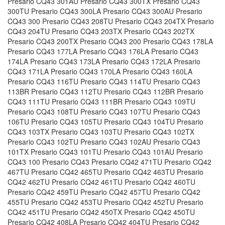
Presario CQ43 301AU Presario CQ43 300TX Presario CQ43
300TU Presario CQ43 300LA Presario CQ43 300AU Presario
CQ43 300 Presario CQ43 208TU Presario CQ43 204TX Presario
CQ43 204TU Presario CQ43 203TX Presario CQ43 202TX
Presario CQ43 200TX Presario CQ43 200 Presario CQ43 178LA
Presario CQ43 177LA Presario CQ43 176LA Presario CQ43
174LA Presario CQ43 173LA Presario CQ43 172LA Presario
CQ43 171LA Presario CQ43 170LA Presario CQ43 160LA
Presario CQ43 116TU Presario CQ43 114TU Presario CQ43
113BR Presario CQ43 112TU Presario CQ43 112BR Presario
CQ43 111TU Presario CQ43 111BR Presario CQ43 109TU
Presario CQ43 108TU Presario CQ43 107TU Presario CQ43
106TU Presario CQ43 105TU Presario CQ43 104TU Presario
CQ43 103TX Presario CQ43 103TU Presario CQ43 102TX
Presario CQ43 102TU Presario CQ43 102AU Presario CQ43
101TX Presario CQ43 101TU Presario CQ43 101AU Presario
CQ43 100 Presario CQ43 Presario CQ42 471TU Presario CQ42
467TU Presario CQ42 465TU Presario CQ42 463TU Presario
CQ42 462TU Presario CQ42 461TU Presario CQ42 460TU
Presario CQ42 459TU Presario CQ42 457TU Presario CQ42
455TU Presario CQ42 453TU Presario CQ42 452TU Presario
CQ42 451TU Presario CQ42 450TX Presario CQ42 450TU
Presario CQ42 408LA Presario CQ42 404TU Presario CQ42