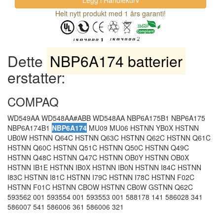
Helt nytt produkt med 1 års garanti!
Dette
NBP6A174 batterier
erstatter:
COMPAQ
WD549AA WD548AA#ABB WD548AA NBP6A175B1 NBP6A175
NBP6A174B1
NBP6A174
MU09 MU06 HSTNN YB0X HSTNN
UB0W HSTNN Q64C HSTNN Q63C HSTNN Q62C HSTNN Q61C
HSTNN Q60C HSTNN Q51C HSTNN Q50C HSTNN Q49C
HSTNN Q48C HSTNN Q47C HSTNN OB0Y HSTNN OB0X
HSTNN IB1E HSTNN IB0X HSTNN IB0N HSTNN I84C HSTNN
I83C HSTNN I81C HSTNN I79C HSTNN I78C HSTNN F02C
HSTNN F01C HSTNN CBOW HSTNN CB0W GSTNN Q62C
593562 001 593554 001 593553 001 588178 141 586028 341
586007 541 586006 361 586006 321