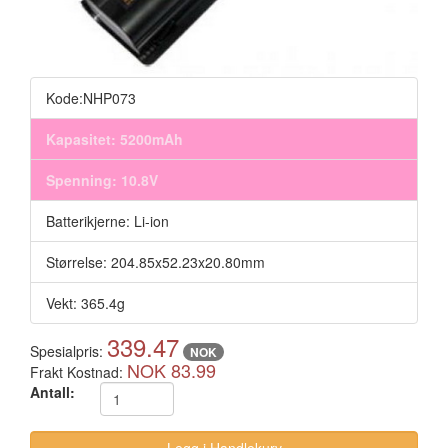
Kode:NHP073
Kapasitet: 5200mAh
Spenning: 10.8V
Batterikjerne: Li-ion
Størrelse: 204.85x52.23x20.80mm
Vekt: 365.4g
339.47
Spesialpris:
NOK
NOK 83.99
Frakt Kostnad:
Antall: