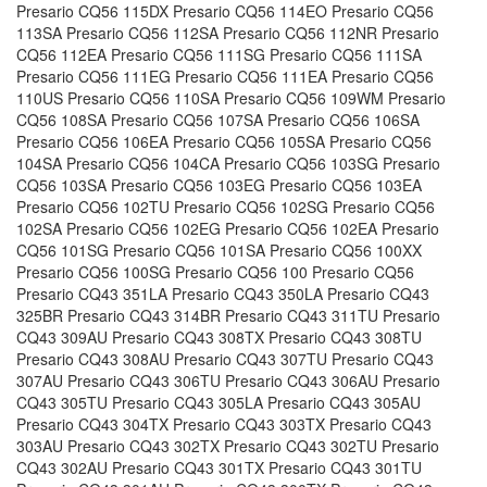
Presario CQ56 115DX Presario CQ56 114EO Presario CQ56
113SA Presario CQ56 112SA Presario CQ56 112NR Presario
CQ56 112EA Presario CQ56 111SG Presario CQ56 111SA
Presario CQ56 111EG Presario CQ56 111EA Presario CQ56
110US Presario CQ56 110SA Presario CQ56 109WM Presario
CQ56 108SA Presario CQ56 107SA Presario CQ56 106SA
Presario CQ56 106EA Presario CQ56 105SA Presario CQ56
104SA Presario CQ56 104CA Presario CQ56 103SG Presario
CQ56 103SA Presario CQ56 103EG Presario CQ56 103EA
Presario CQ56 102TU Presario CQ56 102SG Presario CQ56
102SA Presario CQ56 102EG Presario CQ56 102EA Presario
CQ56 101SG Presario CQ56 101SA Presario CQ56 100XX
Presario CQ56 100SG Presario CQ56 100 Presario CQ56
Presario CQ43 351LA Presario CQ43 350LA Presario CQ43
325BR Presario CQ43 314BR Presario CQ43 311TU Presario
CQ43 309AU Presario CQ43 308TX Presario CQ43 308TU
Presario CQ43 308AU Presario CQ43 307TU Presario CQ43
307AU Presario CQ43 306TU Presario CQ43 306AU Presario
CQ43 305TU Presario CQ43 305LA Presario CQ43 305AU
Presario CQ43 304TX Presario CQ43 303TX Presario CQ43
303AU Presario CQ43 302TX Presario CQ43 302TU Presario
CQ43 302AU Presario CQ43 301TX Presario CQ43 301TU