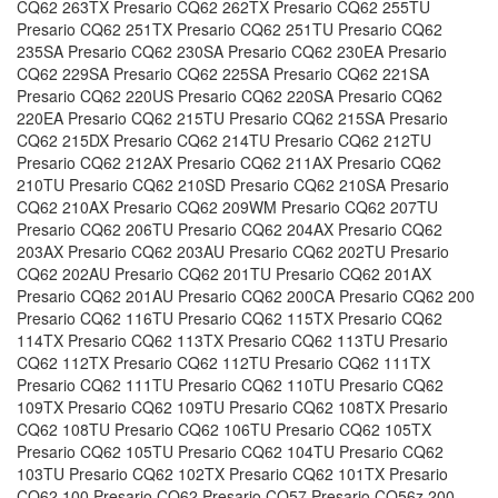
CQ62 263TX Presario CQ62 262TX Presario CQ62 255TU
Presario CQ62 251TX Presario CQ62 251TU Presario CQ62
235SA Presario CQ62 230SA Presario CQ62 230EA Presario
CQ62 229SA Presario CQ62 225SA Presario CQ62 221SA
Presario CQ62 220US Presario CQ62 220SA Presario CQ62
220EA Presario CQ62 215TU Presario CQ62 215SA Presario
CQ62 215DX Presario CQ62 214TU Presario CQ62 212TU
Presario CQ62 212AX Presario CQ62 211AX Presario CQ62
210TU Presario CQ62 210SD Presario CQ62 210SA Presario
CQ62 210AX Presario CQ62 209WM Presario CQ62 207TU
Presario CQ62 206TU Presario CQ62 204AX Presario CQ62
203AX Presario CQ62 203AU Presario CQ62 202TU Presario
CQ62 202AU Presario CQ62 201TU Presario CQ62 201AX
Presario CQ62 201AU Presario CQ62 200CA Presario CQ62 200
Presario CQ62 116TU Presario CQ62 115TX Presario CQ62
114TX Presario CQ62 113TX Presario CQ62 113TU Presario
CQ62 112TX Presario CQ62 112TU Presario CQ62 111TX
Presario CQ62 111TU Presario CQ62 110TU Presario CQ62
109TX Presario CQ62 109TU Presario CQ62 108TX Presario
CQ62 108TU Presario CQ62 106TU Presario CQ62 105TX
Presario CQ62 105TU Presario CQ62 104TU Presario CQ62
103TU Presario CQ62 102TX Presario CQ62 101TX Presario
CQ62 100 Presario CQ62 Presario CQ57 Presario CQ56z 200