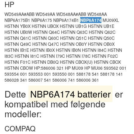
HP
WD549AA#ABB WD549AA WD548AA#ABB WD548AA
NBP6A175B1 NBP6A175 NBP6A174B1
NBP6A174
MU09XL
HSTNN YB0X HSTNN UBOX HSTNN UB1G HSTNN UB1E
HSTNN UB0W HSTNN Q64C HSTNN Q63C HSTNN Q62C
HSTNN Q61C HSTNN Q60C HSTNN Q51C HSTNN Q50C
HSTNN Q49C HSTNN Q47C HSTNN OB0Y HSTNN OB0X
HSTNN IB1E HSTNN IB0X HSTNN IB0N HSTNN I84C HSTNN
I83C HSTNN I81C HSTNN I79C HSTNN I78C HSTNN F02C
HSTNN F01C HSTNN DB0Q HSTNN CBOX(U) HSTNN CBOX
HSTNN CBOW HP:586006 321 HP MU09 HP MU06 593562 001
593554 001 593553 001 593550 001 588178 541 588178 141
586028 341 586007 541 586006 741 586006 361
Dette
NBP6A174 batterier
er
kompatibel med følgende
modeller:
COMPAQ