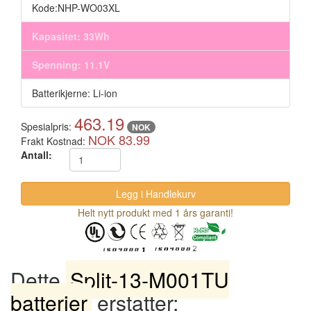
Kode:NHP-WO03XL
Kapasitet: 33Wh
Spenning: 11.1V
Batterikjerne: Li-ion
463.19
Spesialpris:
NOK
NOK 83.99
Frakt Kostnad:
Antall:
Helt nytt produkt med 1 års garanti!
Dette
Split-13-M001TU
batterier
erstatter: