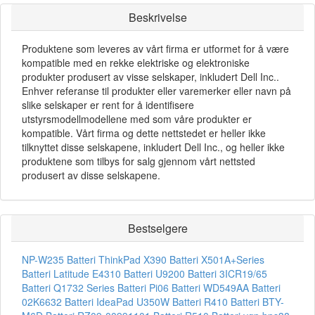
Beskrivelse
Produktene som leveres av vårt firma er utformet for å være
kompatible med en rekke elektriske og elektroniske
produkter produsert av visse selskaper, inkludert Dell Inc..
Enhver referanse til produkter eller varemerker eller navn på
slike selskaper er rent for å identifisere
utstyrsmodellmodellene med som våre produkter er
kompatible. Vårt firma og dette nettstedet er heller ikke
tilknyttet disse selskapene, inkludert Dell Inc., og heller ikke
produktene som tilbys for salg gjennom vårt nettsted
produsert av disse selskapene.
Bestselgere
NP-W235 Batteri
ThinkPad X390 Batteri
X501A+Series
Batteri
Latitude E4310 Batteri
U9200 Batteri
3ICR19/65
Batteri
Q1732 Series Batteri
Pi06 Batteri
WD549AA Batteri
02K6632 Batteri
IdeaPad U350W Batteri
R410 Batteri
BTY-