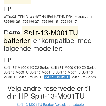
HP
WO03XL TPN Q133 HSTNN IB5I HSTNN DB5I 725606 001
725496 2B1 725496 271 725496 1B1 725496 171
Dette
Split-13-M001TU
batterier
er kompatibel med
følgende modeller:
HP
Split 13T M100 CTO X2 Series Split 13T M000 CTO X2 Series
Split 13 M009TU Split 13 M008TU Split 13 M007TU Split 13
M006TU Split 13 M005TU
Split 13 M001TU
Split 13 M Series
Velg andre reservedeler til
din HP Split-13-M001TU
Split-13-M001TU Bærbar Vekselstrømadapter