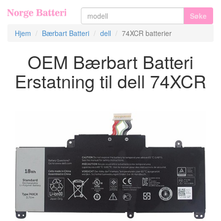
Søke
Hjem
Bærbart Batteri
dell
74XCR batterier
OEM Bærbart Batteri
Erstatning til dell 74XCR