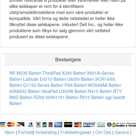
Enhver referanse til produkter eller varemerker eller navn på
slike selskaper er rent for å identifisere
utstyrsmodellmodellene med som våre produkter er
kompatible. Vårt firma og dette nettstedet er heller ikke
tilknyttet disse selskapene, inkludert Dell Inc., og heller ikke
produktene som tilbys for salg gjennom vårt nettsted
produsert av disse selskapene.
Bestselgere
NP-W235 Batteri
ThinkPad X390 Batteri
X501A+Series
Batteri
Latitude E4310 Batteri
U9200 Batteri
3ICR19/65
Batteri
Q1732 Series Batteri
Pi06 Batteri
WD549AA Batteri
02K6632 Batteri
IdeaPad U350W Batteri
R410 Batteri
BTY-
M6D Batteri
RZ09-00991101 Batteri
R510 Batteri
vgp bps38
Batteri
Hjem
|
Forhold
|
Innbetaling
|
Fraktbetingelser
|
Om Oss
|
Garanti
|