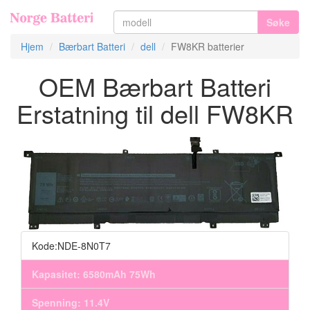
Søke
Hjem
Bærbart Batteri
dell
FW8KR batterier
OEM Bærbart Batteri
Erstatning til dell FW8KR
Kode:NDE-8N0T7
Kapasitet: 6580mAh 75Wh
Spenning: 11.4V