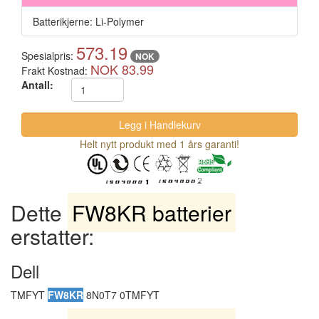
Batterikjerne: Li-Polymer
573.19
Spesialpris:
NOK
NOK 83.99
Frakt Kostnad:
Antall:
Helt nytt produkt med 1 års garanti!
Dette
FW8KR batterier
erstatter:
Dell
TMFYT
FW8KR
8N0T7 0TMFYT