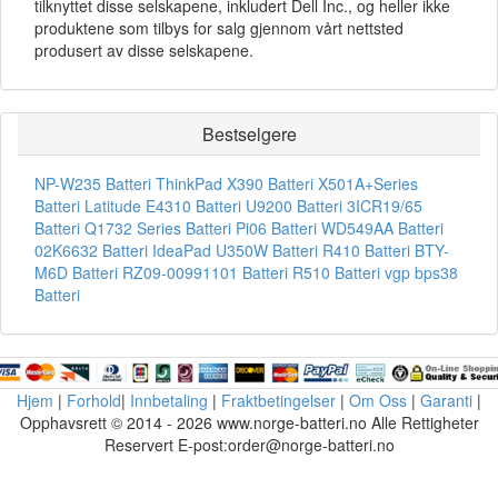
tilknyttet disse selskapene, inkludert Dell Inc., og heller ikke
produktene som tilbys for salg gjennom vårt nettsted
produsert av disse selskapene.
Bestselgere
NP-W235 Batteri
ThinkPad X390 Batteri
X501A+Series
Batteri
Latitude E4310 Batteri
U9200 Batteri
3ICR19/65
Batteri
Q1732 Series Batteri
Pi06 Batteri
WD549AA Batteri
02K6632 Batteri
IdeaPad U350W Batteri
R410 Batteri
BTY-
M6D Batteri
RZ09-00991101 Batteri
R510 Batteri
vgp bps38
Batteri
Hjem
|
Forhold
|
Innbetaling
|
Fraktbetingelser
|
Om Oss
|
Garanti
|
Opphavsrett © 2014 - 2026 www.norge-batteri.no Alle Rettigheter
Reservert E-post:order@norge-batteri.no