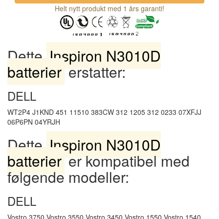
Helt nytt produkt med 1 års garanti!
Dette
Inspiron N3010D
batterier
erstatter:
DELL
WT2P4 J1KND 451 11510 383CW 312 1205 312 0233 07XFJJ
06P6PN 04YRJH
Dette
Inspiron N3010D
batterier
er kompatibel med
følgende modeller:
DELL
Vostro 3750 Vostro 3550 Vostro 3450 Vostro 1550 Vostro 1540