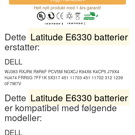
Helt nytt produkt med 1 års garanti!
Dette
Latitude E6330 batterier
erstatter:
DELL
WJ383 RXJR6 R8R6F PCV5M NGXCJ K94X6 K4CP5 J79X4
HJ474 FRR0G 7FF1K 5X317 451 11703 451 11702 312 1239
0F7W7V
Dette
Latitude E6330 batterier
er kompatibel med følgende
modeller:
DELL