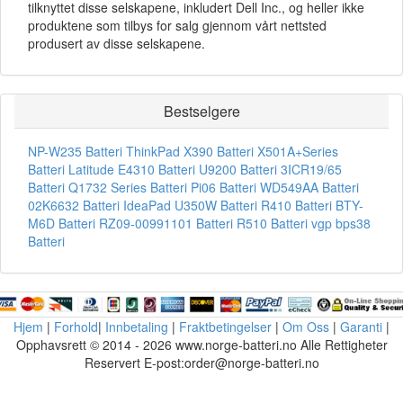
tilknyttet disse selskapene, inkludert Dell Inc., og heller ikke
produktene som tilbys for salg gjennom vårt nettsted
produsert av disse selskapene.
Bestselgere
NP-W235 Batteri
ThinkPad X390 Batteri
X501A+Series
Batteri
Latitude E4310 Batteri
U9200 Batteri
3ICR19/65
Batteri
Q1732 Series Batteri
Pi06 Batteri
WD549AA Batteri
02K6632 Batteri
IdeaPad U350W Batteri
R410 Batteri
BTY-
M6D Batteri
RZ09-00991101 Batteri
R510 Batteri
vgp bps38
Batteri
Hjem
|
Forhold
|
Innbetaling
|
Fraktbetingelser
|
Om Oss
|
Garanti
|
Opphavsrett © 2014 - 2026 www.norge-batteri.no Alle Rettigheter
Reservert E-post:order@norge-batteri.no