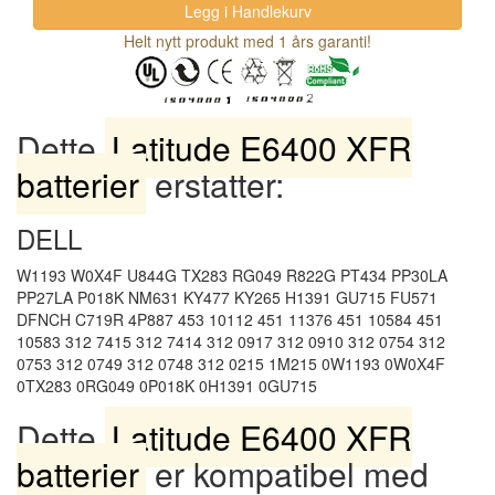
Helt nytt produkt med 1 års garanti!
Dette
Latitude E6400 XFR
batterier
erstatter:
DELL
W1193 W0X4F U844G TX283 RG049 R822G PT434 PP30LA
PP27LA P018K NM631 KY477 KY265 H1391 GU715 FU571
DFNCH C719R 4P887 453 10112 451 11376 451 10584 451
10583 312 7415 312 7414 312 0917 312 0910 312 0754 312
0753 312 0749 312 0748 312 0215 1M215 0W1193 0W0X4F
0TX283 0RG049 0P018K 0H1391 0GU715
Dette
Latitude E6400 XFR
batterier
er kompatibel med