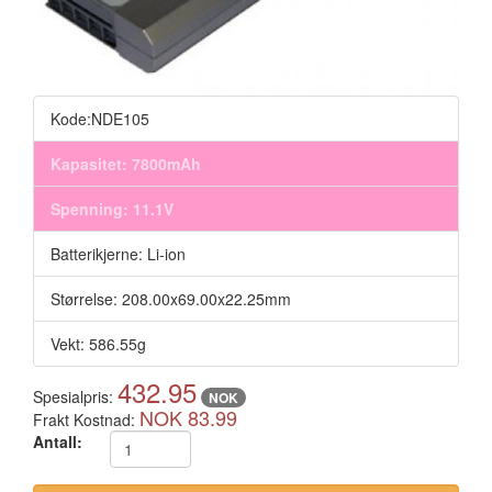
Kode:NDE105
Kapasitet: 7800mAh
Spenning: 11.1V
Batterikjerne: Li-ion
Størrelse: 208.00x69.00x22.25mm
Vekt: 586.55g
432.95
Spesialpris:
NOK
NOK 83.99
Frakt Kostnad:
Antall: