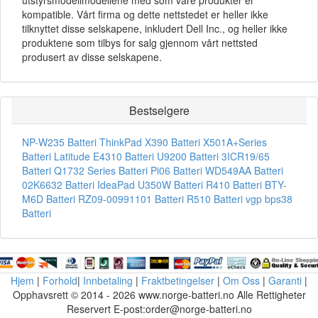
kompatible. Vårt firma og dette nettstedet er heller ikke
tilknyttet disse selskapene, inkludert Dell Inc., og heller ikke
produktene som tilbys for salg gjennom vårt nettsted
produsert av disse selskapene.
Bestselgere
NP-W235 Batteri
ThinkPad X390 Batteri
X501A+Series
Batteri
Latitude E4310 Batteri
U9200 Batteri
3ICR19/65
Batteri
Q1732 Series Batteri
Pi06 Batteri
WD549AA Batteri
02K6632 Batteri
IdeaPad U350W Batteri
R410 Batteri
BTY-
M6D Batteri
RZ09-00991101 Batteri
R510 Batteri
vgp bps38
Batteri
Hjem
|
Forhold
|
Innbetaling
|
Fraktbetingelser
|
Om Oss
|
Garanti
|
Opphavsrett © 2014 - 2026 www.norge-batteri.no Alle Rettigheter
Reservert E-post:order@norge-batteri.no