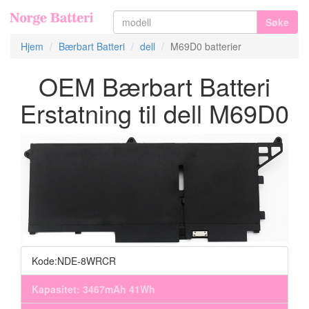
Søke
Hjem
Bærbart Batteri
dell
M69D0 batterier
OEM Bærbart Batteri
Erstatning til dell M69D0
Kode:NDE-8WRCR
Kapasitet: 3467mAh 41Wh