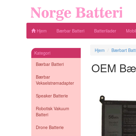
Hjem
Bærbar Batteri
Batterilader
Mobil
Hjem
Bærbart Batt
Kategori
OEM Bærba
Bærbar Batteri
Bærbar
Vekselstrømadapter
Speaker Batterie
Robotisk Vakuum
Batteri
Drone Batterie