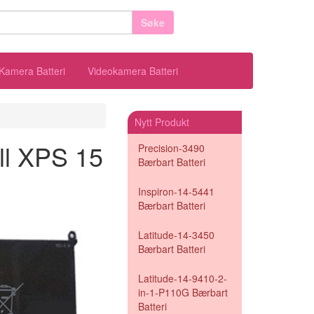
Søke
Kamera Batteri
Videokamera Batteri
Nytt Produkt
ell XPS 15
Precision-3490
Bærbart Batteri
Inspiron-14-5441
Bærbart Batteri
Latitude-14-3450
Bærbart Batteri
Latitude-14-9410-2-
in-1-P110G Bærbart
Batteri