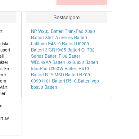
Bestselgere
rt
NP-W235 Batteri
ThinkPad X390
Batteri
X501A+Series Batteri
riske
Latitude E4310 Batteri
U9200
dusert
Batteri
3ICR19/65 Batteri
Q1732
ll
Series Batteri
Pi06 Batteri
ukter
WD549AA Batteri
02K6632 Batteri
slike
IdeaPad U350W Batteri
R410
sere
Batteri
BTY-M6D Batteri
RZ09-
som
00991101 Batteri
R510 Batteri
vgp
Vårt
bps38 Batteri
ler
,
ke
rt av