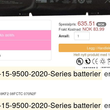
635.51
Spesialpris:
NOK
NOK 83.99
Frakt Kostnad:
mAh 86Wh
Antall:
Helt nytt produkt med 1
n
15-9500-2020-Series batterier
er
69KF2 08FCTC 070N2F
15-9500-2020-Series batterier
e