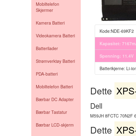
Mobiltelefon
Skjermer
Kamera Batteri
Kode:NDE-69KF2
Videokamera Batteri
Kapasitet: 7167
Batterilader
Spenning: 11.4V
Strømverktøy Batteri
Batterikjerne: Li-io
PDA-batteri
Mobiltelefon Batteri
Dette
XPS-
Bærbar DC Adapter
Dell
Bærbar Tastatur
M59JH 8FCTC 70N2F 
Bærbar LCD-skjerm
Dette
XPS-