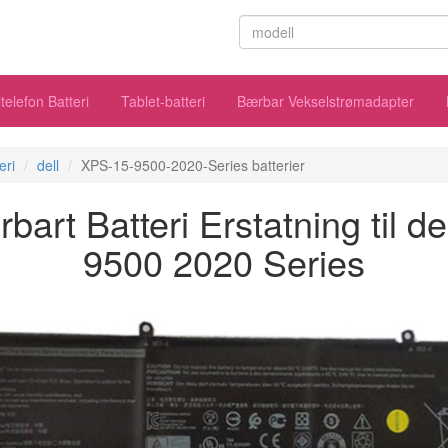
telefon Batteri
Tablet-batteri
Bærbar Vekselstrømadapter
eri
dell
XPS-15-9500-2020-Series batterier
rt Batteri Erstatning til d
9500 2020 Series