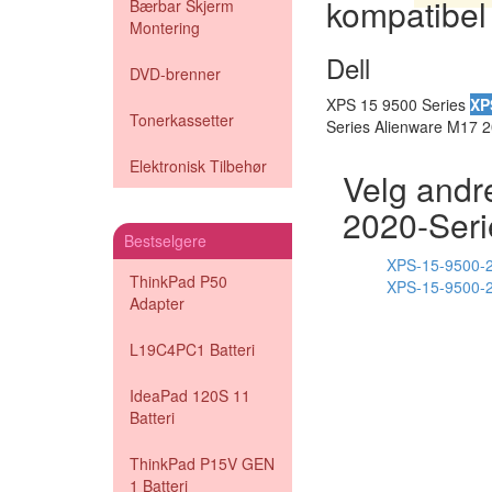
kompatibel
Bærbar Skjerm
Montering
Dell
DVD-brenner
XPS 15 9500 Series
XP
Tonerkassetter
Series Alienware M17 
Elektronisk Tilbehør
Velg andre
2020-Seri
Bestselgere
XPS-15-9500-2
ThinkPad P50
XPS-15-9500-2
Adapter
L19C4PC1 Batteri
IdeaPad 120S 11
Batteri
ThinkPad P15V GEN
1 Batteri