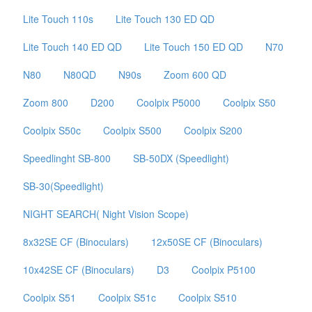
Lite Touch 110s
Lite Touch 130 ED QD
Lite Touch 140 ED QD
Lite Touch 150 ED QD
N70
N80
N80QD
N90s
Zoom 600 QD
Zoom 800
D200
Coolpix P5000
Coolpix S50
Coolpix S50c
Coolpix S500
Coolpix S200
Speedlinght SB-800
SB-50DX (Speedlight)
SB-30(Speedlight)
NIGHT SEARCH( Night Vision Scope)
8x32SE CF (Binoculars)
12x50SE CF (Binoculars)
10x42SE CF (Binoculars)
D3
Coolpix P5100
Coolpix S51
Coolpix S51c
Coolpix S510