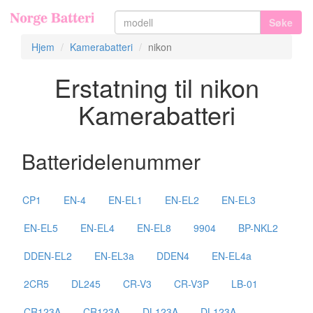
Søke
Hjem
Kamerabatteri
nikon
Erstatning til nikon
Kamerabatteri
Batteridelenummer
CP1
EN-4
EN-EL1
EN-EL2
EN-EL3
EN-EL5
EN-EL4
EN-EL8
9904
BP-NKL2
DDEN-EL2
EN-EL3a
DDEN4
EN-EL4a
2CR5
DL245
CR-V3
CR-V3P
LB-01
CR123A
CR123A
DL123A
DL123A