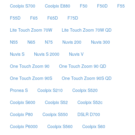
Coolpix S700
Coolpix E880
F50
F50D
F55
F55D
F65
F65D
F75D
Lite Touch Zoom 70W
Lite Touch Zoom 70W QD
N55
N65
N75
Nuvis 200
Nuvis 300
Nuvis S
Nuvis S 2000
Nuvis V
One Touch Zoom 90
One Touch Zoom 90 QD
One Touch Zoom 90S
One Touch Zoom 90S QD
Pronea S
Coolpix S210
Coolpix S520
Coolpix S600
Coolpix S52
Coolpix S52c
Coolpix P80
Coolpix S550
DSLR D700
Coolpix P6000
Coolpix S560
Coolpix S60