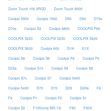
Zoom Touch 105-VRQD
Zoom Touch 8000
Coolpix 5900
Coolpix 7900
D50
D50
D70s
D70s
Coolpix S3
Coolpix 8800
COOLPIX P90
COOLPIX S220
COOLPIX S230
COOLPIX S620
COOLPIX S630
Coolpix 600
D1H
D1X
Coolpix S6
Coolpix S5
Coolpix P4
Coolpix P3
D2Xs
Coolpix S10
Coolpix S9
Coolpix S8
Coolpix S7c
Coolpix S7
Coolpix 5400
Coolpix 5400
D70
D70
D2X
D2Hs
F6
F6
Coolpix P1
Coolpix P2
Coolpix S1
Coolpix S2
F100(only MS-13)
F80
F90X