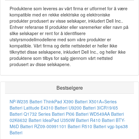
Produktene som leveres av vårt firma er utformet for å være
kompatible med en rekke elektriske og elektroniske
produkter produsert av visse selskaper, inkludert Dell Inc..
Enhver referanse til produkter eller varemerker eller navn på
slike selskaper er rent for å identifisere
utstyrsmodellmodellene med som våre produkter er
kompatible. Vårt firma og dette nettstedet er heller ikke
tilknyttet disse selskapene, inkludert Dell Inc., og heller ikke
produktene som tilbys for salg gjennom vårt nettsted
produsert av disse selskapene.
Bestselgere
NP-W235 Batteri
ThinkPad X390 Batteri
X501A+Series
Batteri
Latitude E4310 Batteri
U9200 Batteri
3ICR19/65
Batteri
Q1732 Series Batteri
Pi06 Batteri
WD549AA Batteri
02K6632 Batteri
IdeaPad U350W Batteri
R410 Batteri
BTY-
M6D Batteri
RZ09-00991101 Batteri
R510 Batteri
vgp bps38
Batteri