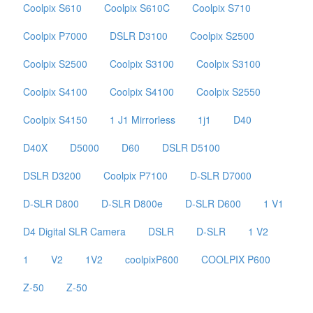
Coolpix S610
Coolpix S610C
Coolpix S710
Coolpix P7000
DSLR D3100
Coolpix S2500
Coolpix S2500
Coolpix S3100
Coolpix S3100
Coolpix S4100
Coolpix S4100
Coolpix S2550
Coolpix S4150
1 J1 Mirrorless
1j1
D40
D40X
D5000
D60
DSLR D5100
DSLR D3200
Coolpix P7100
D-SLR D7000
D-SLR D800
D-SLR D800e
D-SLR D600
1 V1
D4 Digital SLR Camera
DSLR
D-SLR
1 V2
1
V2
1V2
coolpixP600
COOLPIX P600
Z-50
Z-50