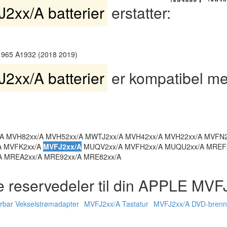
2xx/A batterier
erstatter:
1965 A1932 (2018 2019)
2xx/A batterier
er kompatibel me
 MVH82xx/A MVH52xx/A MWTJ2xx/A MVH42xx/A MVH22xx/A MVFN2
A MVFK2xx/A
MVFJ2xx/A
MUQV2xx/A MVFH2xx/A MUQU2xx/A MREF
A MREA2xx/A MRE92xx/A MRE82xx/A
e reservedeler til din APPLE MVF
bar Vekselstrømadapter
MVFJ2xx/A Tastatur
MVFJ2xx/A DVD-brenn