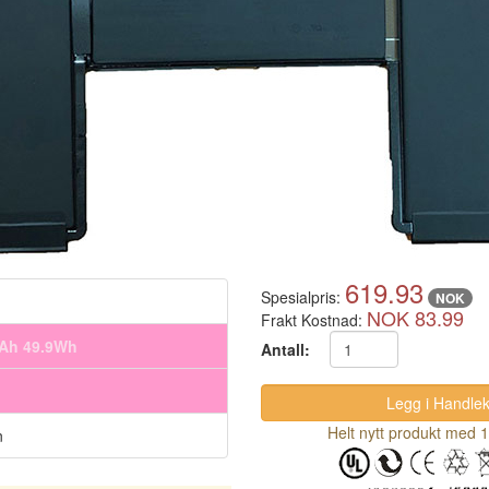
619.93
Spesialpris:
NOK
NOK 83.99
Frakt Kostnad:
mAh 49.9Wh
Antall:
Helt nytt produkt med 1
n