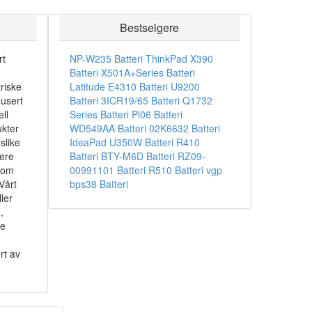
Bestselgere
rt
NP-W235 Batteri
ThinkPad X390
Batteri
X501A+Series Batteri
riske
Latitude E4310 Batteri
U9200
dusert
Batteri
3ICR19/65 Batteri
Q1732
ll
Series Batteri
Pi06 Batteri
ukter
WD549AA Batteri
02K6632 Batteri
slike
IdeaPad U350W Batteri
R410
sere
Batteri
BTY-M6D Batteri
RZ09-
som
00991101 Batteri
R510 Batteri
vgp
Vårt
bps38 Batteri
ler
,
ke
rt av