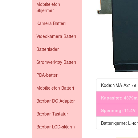
Mobiltelefon
Skjermer
Kamera Batteri
Videokamera Batteri
Batterilader
Strømverktøy Batteri
PDA-batteri
Kode:NMA-A2179
Mobiltelefon Batteri
Kapasitet: 4379
Bærbar DC Adapter
Spenning: 11.4V
Bærbar Tastatur
Batterikjerne: Li-io
Bærbar LCD-skjerm