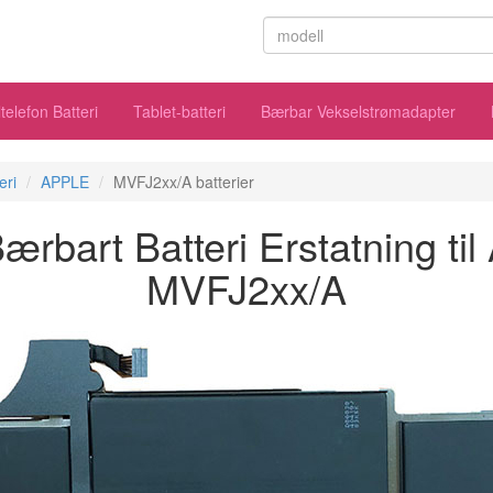
telefon Batteri
Tablet-batteri
Bærbar Vekselstrømadapter
eri
APPLE
MVFJ2xx/A batterier
rbart Batteri Erstatning ti
MVFJ2xx/A