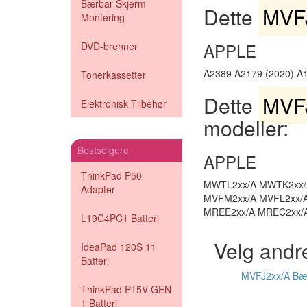
Bærbar Skjerm
Dette
MVFJ
Montering
APPLE
DVD-brenner
A2389 A2179 (2020) A
Tonerkassetter
Dette
MVFJ
Elektronisk Tilbehør
modeller:
Bestselgere
APPLE
ThinkPad P50
MWTL2xx/A MWTK2xx/A
Adapter
MVFM2xx/A MVFL2xx/
MREE2xx/A MREC2xx/
L19C4PC1 Batteri
Velg andr
IdeaPad 120S 11
Batteri
MVFJ2xx/A Bær
ThinkPad P15V GEN
1 Batteri