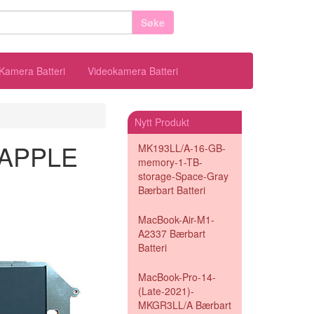
Søke
Kamera Batteri
Videokamera Batteri
Nytt Produkt
l APPLE
MK193LL/A-16-GB-
memory-1-TB-
storage-Space-Gray
Bærbart Batteri
MacBook-Air-M1-
A2337 Bærbart
Batteri
MacBook-Pro-14-
(Late-2021)-
MKGR3LL/A Bærbart