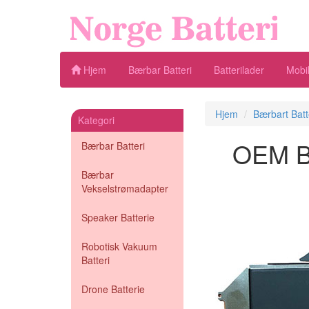
Hjem
Bærbar Batteri
Batterilader
Mobil
Hjem
Bærbart Batt
Kategori
OEM Bæ
Bærbar Batteri
Bærbar
Vekselstrømadapter
Speaker Batterie
Robotisk Vakuum
Batteri
Drone Batterie