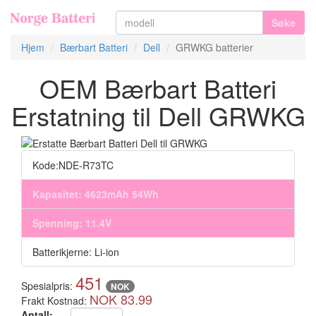
Søke
Hjem
Bærbart Batteri
Dell
GRWKG batterier
OEM Bærbart Batteri
Erstatning til Dell GRWKG
Kode:NDE-R73TC
Kapasitet: 4623mAh 54Wh
Spenning: 11.4V
Batterikjerne: Li-ion
451
Spesialpris:
NOK
NOK 83.99
Frakt Kostnad:
Antall: