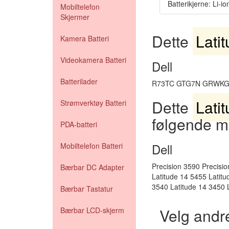
Batterikjerne: Li-io
Mobiltelefon
Skjermer
Dette
Lati
Kamera Batteri
Videokamera Batteri
Dell
Batterilader
R73TC GTG7N GRWKG
Dette
Lati
Strømverktøy Batteri
følgende m
PDA-batteri
Dell
Mobiltelefon Batteri
Precision 3590 Precisio
Bærbar DC Adapter
Latitude 14 5455 Latit
3540 Latitude 14 3450 
Bærbar Tastatur
Velg andre
Bærbar LCD-skjerm