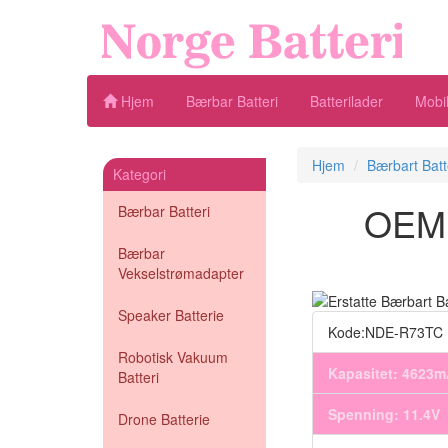
Hjem
Bærbar Batteri
Batterilader
Mobil
Hjem
Bærbart Batt
Kategori
OEM B
Bærbar Batteri
Bærbar
Vekselstrømadapter
Speaker Batterie
Kode:NDE-R73TC
Robotisk Vakuum
Kapasitet: 4623
Batteri
Spenning: 11.4V
Drone Batterie