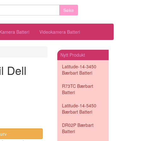
Søke
Kamera Batteri
Videokamera Batteri
Nytt Produkt
l Dell
Latitude-14-3450
Bærbart Batteri
R73TC Bærbart
Batteri
Latitude-14-5450
Bærbart Batteri
DR02P Bærbart
Batteri