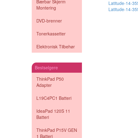
Bærbar Skjerm
Latitude-14-3
Montering
Latitude-14-3
DVD-brenner
Tonerkassetter
Elektronisk Tilbehør
Bestselgere
ThinkPad P50
Adapter
L19C4PC1 Batteri
IdeaPad 120S 11
Batteri
ThinkPad P15V GEN
1 Batteri