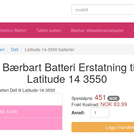
telefon Batteri
Tablet-batteri
Bærbar Vekselstrømadapter
eri
Dell
Latitude-14-3550 batterier
ærbart Batteri Erstatning ti
Latitude 14 3550
451
Spesialpris:
NOK
NOK 83.99
Frakt Kostnad:
mAh 54Wh
Antall: