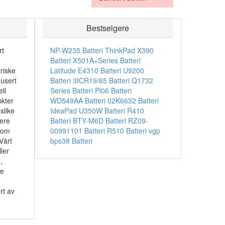
Bestselgere
rt
NP-W235 Batteri
ThinkPad X390
Batteri
X501A+Series Batteri
riske
Latitude E4310 Batteri
U9200
dusert
Batteri
3ICR19/65 Batteri
Q1732
ll
Series Batteri
Pi06 Batteri
ukter
WD549AA Batteri
02K6632 Batteri
slike
IdeaPad U350W Batteri
R410
sere
Batteri
BTY-M6D Batteri
RZ09-
som
00991101 Batteri
R510 Batteri
vgp
Vårt
bps38 Batteri
ler
,
ke
rt av