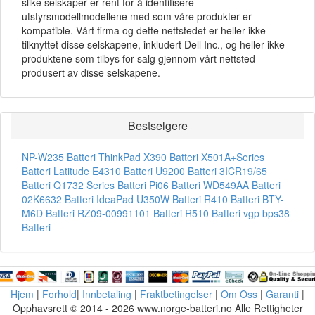
slike selskaper er rent for å identifisere
utstyrsmodellmodellene med som våre produkter er
kompatible. Vårt firma og dette nettstedet er heller ikke
tilknyttet disse selskapene, inkludert Dell Inc., og heller ikke
produktene som tilbys for salg gjennom vårt nettsted
produsert av disse selskapene.
Bestselgere
NP-W235 Batteri
ThinkPad X390 Batteri
X501A+Series
Batteri
Latitude E4310 Batteri
U9200 Batteri
3ICR19/65
Batteri
Q1732 Series Batteri
Pi06 Batteri
WD549AA Batteri
02K6632 Batteri
IdeaPad U350W Batteri
R410 Batteri
BTY-
M6D Batteri
RZ09-00991101 Batteri
R510 Batteri
vgp bps38
Batteri
Hjem
|
Forhold
|
Innbetaling
|
Fraktbetingelser
|
Om Oss
|
Garanti
|
Opphavsrett © 2014 - 2026 www.norge-batteri.no Alle Rettigheter