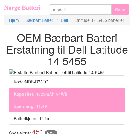
Søke
Hjem
Bærbart Batteri
Dell
Latitude-14-5455 batterier
OEM Bærbart Batteri
Erstatning til Dell Latitude
14 5455
Kode:NDE-R73TC
Kapasitet: 4623mAh 54Wh
Spenning: 11.4V
Batterikjerne: Li-ion
451
Spesialpris:
NOK