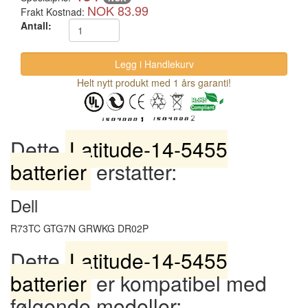
NOK 83.99
Frakt Kostnad:
Antall:
Helt nytt produkt med 1 års garanti!
Dette
Latitude-14-5455
batterier
erstatter:
Dell
R73TC GTG7N GRWKG DR02P
Dette
Latitude-14-5455
batterier
er kompatibel med
følgende modeller: