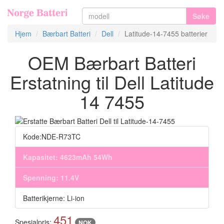
Søke
Hjem
Bærbart Batteri
Dell
Latitude-14-7455 batterier
OEM Bærbart Batteri
Erstatning til Dell Latitude
14 7455
Kode:NDE-R73TC
Kapasitet: 4623mAh 54Wh
Spenning: 11.4V
Batterikjerne: Li-ion
451
Spesialpris:
NOK