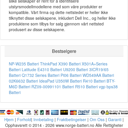
slike selskaper er rent for å identifisere
utstyrsmodellmodellene med som våre produkter er
kompatible. Vårt firma og dette nettstedet er heller ikke
tilknyttet disse selskapene, inkludert Dell Inc., og heller ikke
produktene som tilbys for salg gjennom vårt nettsted
produsert av disse selskapene.
Bestselgere
NP-W235 Batteri
ThinkPad X390 Batteri
X501A+Series
Batteri
Latitude E4310 Batteri
U9200 Batteri
3ICR19/65
Batteri
Q1732 Series Batteri
Pi06 Batteri
WD549AA Batteri
02K6632 Batteri
IdeaPad U350W Batteri
R410 Batteri
BTY-
M6D Batteri
RZ09-00991101 Batteri
R510 Batteri
vgp bps38
Batteri
Hjem
|
Forhold
|
Innbetaling
|
Fraktbetingelser
|
Om Oss
|
Garanti
|
Opphavsrett © 2014 - 2026 www.norge-batteri.no Alle Rettigheter