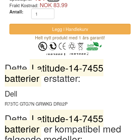
NOK 83.99
Frakt Kostnad:
Antall:
Helt nytt produkt med 1 års garanti!
Dette
Latitude-14-7455
batterier
erstatter:
Dell
R73TC GTG7N GRWKG DR02P
Dette
Latitude-14-7455
batterier
er kompatibel med
følgende modeller: