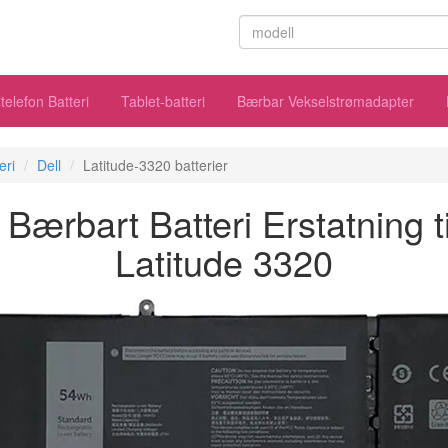
telefon Batteri
Tablet-batteri
Bærbar Vekselstrømadapter
eri
Dell
Latitude-3320 batterier
ærbart Batteri Erstatning ti
Latitude 3320