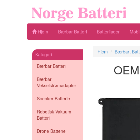
Hjem
Bærbar Batteri
Batterilader
Mobil
Hjem
Bærbart Batt
Kategori
OEM B
Bærbar Batteri
Bærbar
Vekselstrømadapter
Speaker Batterie
Robotisk Vakuum
Batteri
Drone Batterie