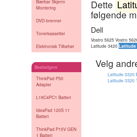
Dette
Lati
Bærbar Skjerm
Montering
følgende m
DVD-brenner
Dell
Tonerkassetter
Vostro 5625 Vostro 562
Latitude 3420
Latitude
Elektronisk Tilbehør
Velg andre
Bestselgere
Latitude-3320
ThinkPad P50
Latitude-3320 
Adapter
L19C4PC1 Batteri
IdeaPad 120S 11
Batteri
ThinkPad P15V GEN
1 Batteri