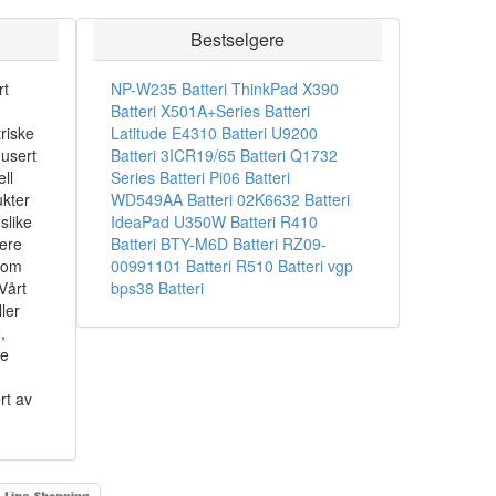
Bestselgere
rt
NP-W235 Batteri
ThinkPad X390
Batteri
X501A+Series Batteri
riske
Latitude E4310 Batteri
U9200
dusert
Batteri
3ICR19/65 Batteri
Q1732
ll
Series Batteri
Pi06 Batteri
ukter
WD549AA Batteri
02K6632 Batteri
slike
IdeaPad U350W Batteri
R410
sere
Batteri
BTY-M6D Batteri
RZ09-
som
00991101 Batteri
R510 Batteri
vgp
Vårt
bps38 Batteri
ler
,
ke
rt av