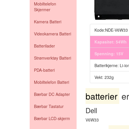
Mobiltelefon
Skjermer
Kamera Batteri
Kode:NDE-V6W33
Videokamera Batteri
Kapasitet: 54Wh
Batterilader
Spenning: 15V
Strømverktøy Batteri
Batterikjerne: Li-io
PDA-batteri
Vekt: 232g
Mobiltelefon Batteri
batterier
er
Bærbar DC Adapter
Bærbar Tastatur
Dell
Bærbar LCD-skjerm
V6W33