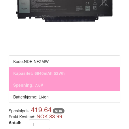
Kode:NDE-NF2MW
Kapasitet: 6840mAh 52Wh
Spenning: 7.6V
Batterikjerne: Li-ion
419.64
Spesialpris:
NOK
NOK 83.99
Frakt Kostnad:
Antall: