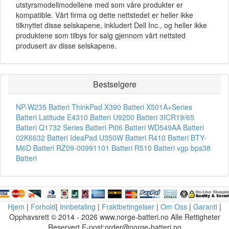
utstyrsmodellmodellene med som våre produkter er
kompatible. Vårt firma og dette nettstedet er heller ikke
tilknyttet disse selskapene, inkludert Dell Inc., og heller ikke
produktene som tilbys for salg gjennom vårt nettsted
produsert av disse selskapene.
Bestselgere
NP-W235 Batteri
ThinkPad X390 Batteri
X501A+Series
Batteri
Latitude E4310 Batteri
U9200 Batteri
3ICR19/65
Batteri
Q1732 Series Batteri
Pi06 Batteri
WD549AA Batteri
02K6632 Batteri
IdeaPad U350W Batteri
R410 Batteri
BTY-
M6D Batteri
RZ09-00991101 Batteri
R510 Batteri
vgp bps38
Batteri
Hjem
|
Forhold
|
Innbetaling
|
Fraktbetingelser
|
Om Oss
|
Garanti
|
Opphavsrett © 2014 - 2026 www.norge-batteri.no Alle Rettigheter
Reservert E-post:order@norge-batteri.no